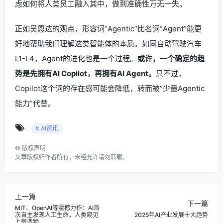
虑如何将人类员工融入其中，做到准确性万无一失。
正如吴恩达的观点，形容词“Agentic”比名词“Agent”能更
好地帮助我们理解这类智能体的本质。如同自动驾驶汽车
L1-L4，Agent的进化也是一个过程。
或许，一个确定的趋
势是先拥有AI Copilot，再拥有AI Agent。
只不过，
Copilot这个词的存在感可能会降低，转而被“少量Agentic
能力”代替。
# AI资讯
©
版权声明
文章版权归作者所有，未经允许请勿转载。
上一篇
下一篇
MIT、OpenAI等震撼力作：AI首
次自主发现人工生命，人类窥见
2025年AI产业发展十大趋势
上帝造物