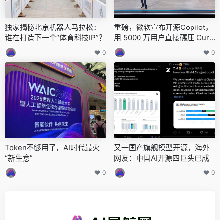
独家揭秘北京机器人马拉松：
重磅，微软宣布开源Copilot，
谁在打造下一个“体育科技IP”？
用 5000 万用户直接碾压 Curs
or和Windsurf？
0
0
Token不够用了，AI时代最火
又一国产旗舰模型开源，海外
“新生意”
网友：中国AI开源四巨头已成
0
0