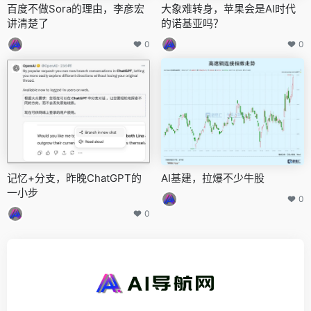
百度不做Sora的理由，李彦宏
大象难转身，苹果会是AI时代
讲清楚了
的诺基亚吗？
0
0
记忆+分支，昨晚ChatGPT的
AI基建，拉爆不少牛股
一小步
0
0