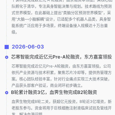
队孵化于清华，专注具身智能决策与规划。技术路线为预测
式世界模型，在此基础上提出“类脑分区预测世界模型”，采
用“大脑—小脑解耦”设计，已适配多个机器人品类，具身智
能系统广泛应用于多场景，终端设备接入规模达十万台量
级。
2026-06-03
芯寒智能完成近亿元Pre-A轮融资，东方嘉富领投
芯寒智能完成近亿元Pre-A轮融资，由东方嘉富领投。公司
依托产业资源与技术积累，聚焦芯片冷却等，提供热管理方
案。核心团队经验丰富，针对行业痛点实现三大技术突破，
产品获头部客户验证，商业闭环初步确立。
B轮累计融资3亿，血霁生物完成B2轮融资
血霁生物完成B轮二关，获超亿元投资，B轮近3亿增资，新
老股东参与。资金将用于巨核细胞注射液临床试验及管线开
发，解决血源问题。