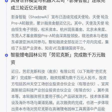
具身世界模型与机器人公司「影身智能」连续完
成三轮近亿元融资
影身智能（ShadowAI）宣布已连续完成天使轮、天使 轮及
Pre-A轮融资，累计融资金额近亿元。其中，天使及天使 轮
由恒生电子领投，松禾资本、杭州润苗基金、北京未来星、
东莞人才基金跟投Pre-A轮由深高投领投，晓池资本与老股
东卓源亚洲共同参与。数轮融资全部在近三个月内完成，集
结了头部产业资本、知名VC及重磅国资平台。
智能锂电园林公司「劳尼克斯」完成数千万元融
资
近日，劳尼克斯科技（南京）有限公司（以下简称“劳尼克
斯”）完成新一轮融资，融资规模为数千万元人民币，投资
方包括苏州天空工场创业投资合伙企业（有限合伙）、宜宾
高新前沿科技产业创业投资合伙企业（有限合伙）、翼朴资
本等。本轮融资将主要用于核心产品研发迭代、技术体系建
设及海外市场与渠道拓展。此次融资的完成，也进一步体现
出资本市场对劳尼克斯在高端锂电园林工具赛道中产品能