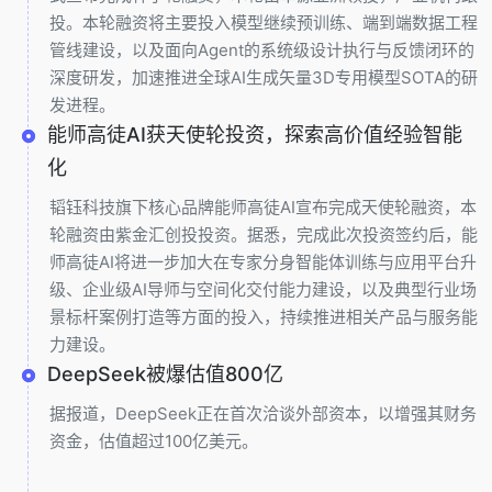
投。本轮融资将主要投入模型继续预训练、端到端数据工程
管线建设，以及面向Agent的系统级设计执行与反馈闭环的
深度研发，加速推进全球AI生成矢量3D专用模型SOTA的研
发进程。
能师高徒AI获天使轮投资，探索高价值经验智能
化
韬钰科技旗下核心品牌能师高徒AI宣布完成天使轮融资，本
轮融资由紫金汇创投投资。据悉，完成此次投资签约后，能
师高徒AI将进一步加大在专家分身智能体训练与应用平台升
级、企业级AI导师与空间化交付能力建设，以及典型行业场
景标杆案例打造等方面的投入，持续推进相关产品与服务能
力建设。
DeepSeek被爆估值800亿
据报道，DeepSeek正在首次洽谈外部资本，以增强其财务
资金，估值超过100亿美元。