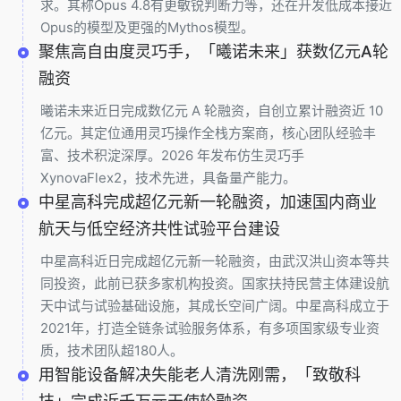
求。其称Opus 4.8有更敏锐判断力等，还在开发低成本接近
Opus的模型及更强的Mythos模型。
聚焦高自由度灵巧手，「曦诺未来」获数亿元A轮
融资
曦诺未来近日完成数亿元 A 轮融资，自创立累计融资近 10
亿元。其定位通用灵巧操作全栈方案商，核心团队经验丰
富、技术积淀深厚。2026 年发布仿生灵巧手
XynovaFlex2，技术先进，具备量产能力。
中星高科完成超亿元新一轮融资，加速国内商业
航天与低空经济共性试验平台建设
中星高科近日完成超亿元新一轮融资，由武汉洪山资本等共
同投资，此前已获多家机构投资。国家扶持民营主体建设航
天中试与试验基础设施，其成长空间广阔。中星高科成立于
2021年，打造全链条试验服务体系，有多项国家级专业资
质，技术团队超180人。
用智能设备解决失能老人清洗刚需，「致敬科