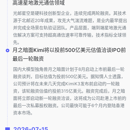
高速星地激光通信领域
光邮星空是硬科技创新型企业，连续完成两轮融资。其技术
源于北邮近20年成果，攻克大气湍流难题，是业内最早提出
并完成全场景在轨验证团队。产品层面，端到端星地激光通
信解决方案可支持超高通信速率可靠传输，技术指标全球领
先。
月之暗面Kimi将以投前500亿美元估值洽谈IPO前
最后一轮融资
国内大模型独角兽月之暗面计划于8月启动上市前最后一轮
融资谈判，目标估值为投前500亿美元。据知情人士透露，
公司预计将在未来几天完成KimiK3发布前启动的一轮融
资，该轮融资估值约投前315亿美元。融资完成后，月之暗
面将立即启动新一轮融资洽谈，这将成为公司赴港上市前的
最后一次私募股权融资。公司最快可能于6个月内登陆香港
资本市场。
2026-07-15