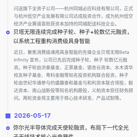
闪送旗下全资子公司——杭州同城必应科技有限公司，正式
与杭州低空产业发展有限公司达成投资合作，成为杭州低空
经济产业赛道首批获资本加持的同城配送科技企业。
贝塔无限连续完成种子轮、种子+轮数亿元融资，
以系统工程重构消费级具身智能
近日，聚焦消费级通用具身智能的先锋企业贝塔无限Beta
Infinity 宣布，公司已先后完成种子轮、种子 轮数亿元融
资。种子轮由洪泰基金、正景基金、银杏谷资本、水木清华
校友种子基金、粤科金融等知名投资机构联合投资，种子
轮由世纪华通参与的盛趣泰和基金与和利资本联合领投，毅
达资本、南山战新投等知名机构跟投，义柏资本担任财务顾
问。两轮资金将主要用于核心技术研发、产品试制等。
2026-05-17
弥尔光半导体完成天使轮融资，布局下一代全光
子无线技术核心光电器件