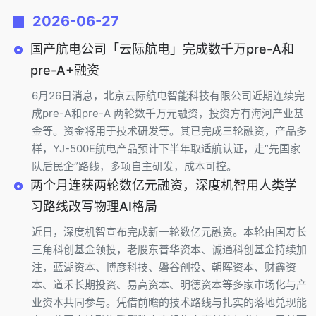
2026-06-27
国产航电公司「云际航电」完成数千万pre-A和
pre-A+融资
6月26日消息，北京云际航电智能科技有限公司近期连续完
成pre-A和pre-A 两轮数千万元融资，投资方有海河产业基
金等。资金将用于技术研发等。其已完成三轮融资，产品多
样，YJ-500E航电产品预计下半年取适航认证，走“先国家
队后民企”路线，多项自主研发，成本可控。
两个月连获两轮数亿元融资，深度机智用人类学
习路线改写物理AI格局
近日，深度机智宣布完成新一轮数亿元融资。本轮由国寿长
三角科创基金领投，老股东普华资本、诚通科创基金持续加
注，蓝湖资本、博彦科技、磐谷创投、朝晖资本、财鑫资
本、道禾长期投资、易高资本、明德资本等多家市场化与产
业资本共同参与。凭借前瞻的技术路线与扎实的落地兑现能