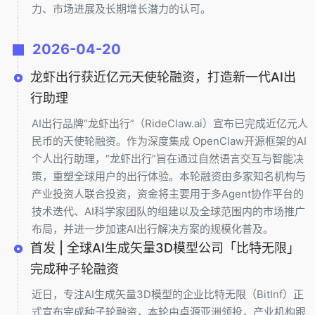
力、市场进展及长期增长潜力的认可。
2026-04-20
龙虾出行获近亿元天使轮融资，打造新一代AI出
行助理
AI出行品牌“龙虾出行”（RideClaw.ai）宣布已完成近亿元人
民币的天使轮融资。作为深度集成 OpenClaw开源框架的AI
个人出行助理，“龙虾出行”旨在通过自然语言交互与智能决
策，重塑全球用户的出行体验。本轮融资由多家知名机构与
产业投资人联合投资，资金将主要用于多Agent协作平台的
技术迭代、AI科学家团队的组建以及全球范围内的市场推广
布局，并进一步加速AI出行解决方案的规模化普及。
首发 | 全球AI生成矢量3D模型公司「比特无限」
完成种子轮融资
近日，专注AI生成矢量3D模型的企业比特无限（BitInf）正
式宣布完成种子轮融资，本轮由卓源亚洲领投，产业机构跟