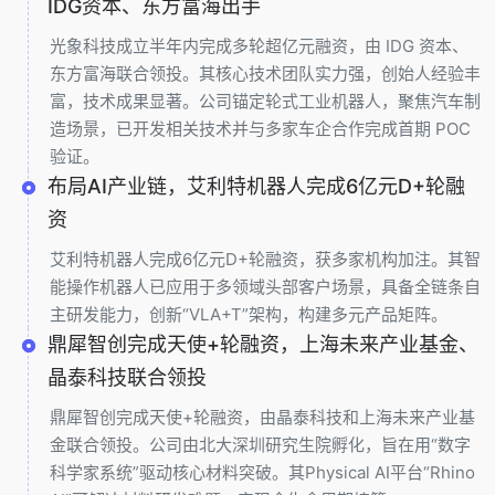
IDG资本、东方富海出手
光象科技成立半年内完成多轮超亿元融资，由 IDG 资本、
东方富海联合领投。其核心技术团队实力强，创始人经验丰
富，技术成果显著。公司锚定轮式工业机器人，聚焦汽车制
造场景，已开发相关技术并与多家车企合作完成首期 POC
验证。
布局AI产业链，艾利特机器人完成6亿元D+轮融
资
艾利特机器人完成6亿元D+轮融资，获多家机构加注。其智
能操作机器人已应用于多领域头部客户场景，具备全链条自
主研发能力，创新“VLA+T”架构，构建多元产品矩阵。
鼎犀智创完成天使+轮融资，上海未来产业基金、
晶泰科技联合领投
鼎犀智创完成天使+轮融资，由晶泰科技和上海未来产业基
金联合领投。公司由北大深圳研究生院孵化，旨在用“数字
科学家系统”驱动核心材料突破。其Physical AI平台“Rhino