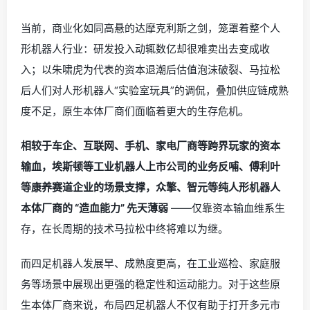
当前，商业化如同高悬的达摩克利斯之剑，笼罩着整个人
形机器人行业：研发投入动辄数亿却很难卖出去变成收
入；以朱啸虎为代表的资本退潮后估值泡沫破裂、马拉松
后人们对人形机器人“实验室玩具”的调侃，叠加供应链成熟
度不足，原生本体厂商们面临着更大的生存危机。
相较于车企、互联网、手机、家电厂商等跨界玩家的资本
输血，埃斯顿等工业机器人上市公司的业务反哺、傅利叶
等康养赛道企业的场景支撑，众擎、智元等纯人形机器人
本体厂商的 “造血能力” 先天薄弱
——仅靠资本输血维系生
存，在长周期的技术马拉松中终将难以为继。
而四足机器人发展早、成熟度更高，在工业巡检、家庭服
务等场景中展现出更强的稳定性和运动能力。对于这些原
生本体厂商来说，布局四足机器人不仅有助于打开多元市