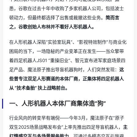
悉，谷歌在过去十年中收购了多家机器人公司，包括波士
顿动力，但最终都选择了出售或裁撤这些业务。
简而言
之，谷歌创始人布林并不看好人形机器人。
在人形机器人深陷“实验室玩具”、“影视特效制作”与商业化
困局的当下，一场隐秘的产业变革正在发生——当众擎带
着四足机器人JS01 “重操旧业”、智元宣布进军家庭场景四
足产品、魔法原子推出导盲机器狗时，人们突然发现：
这
些曾专注双足人形赛道的本体厂商，正集体将四足机器人
从 “技术备胎” 扶上战略前台。
一、人形机器人本体厂商集体造“狗”
行业风向的转变早有端倪——今年3月，魔法原子在”原子
双生2025场景战略发布会”上率先推出四足导盲机器人，
主
打情感交互与多场景服务能力
，可通过多模态交互引导避