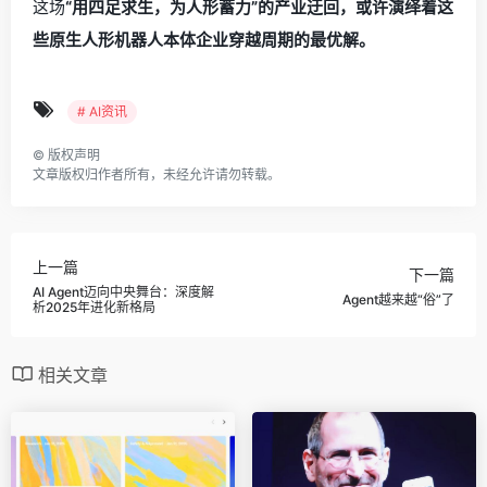
这场
“用四足求生，为人形蓄力”的产业迂回，或许演绎着这
些原生人形机器人本体企业穿越周期的最优解。
# AI资讯
©
版权声明
文章版权归作者所有，未经允许请勿转载。
上一篇
下一篇
AI Agent迈向中央舞台：深度解
Agent越来越“俗”了
析2025年进化新格局
相关文章