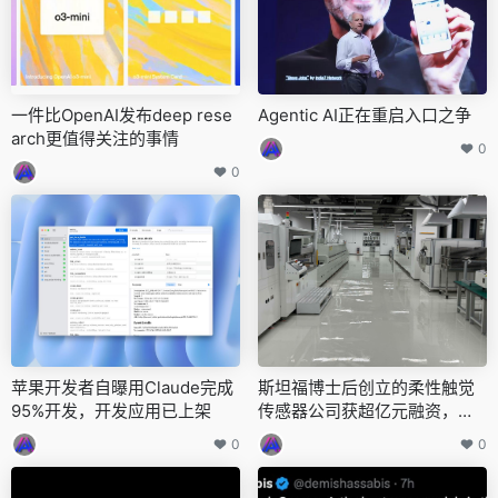
一件比OpenAI发布deep rese
Agentic AI正在重启入口之争
arch更值得关注的事情
0
0
苹果开发者自曝用Claude完成
斯坦福博士后创立的柔性触觉
95%开发，开发应用已上架
传感器公司获超亿元融资，低
成本触觉手套将量产落地
0
0