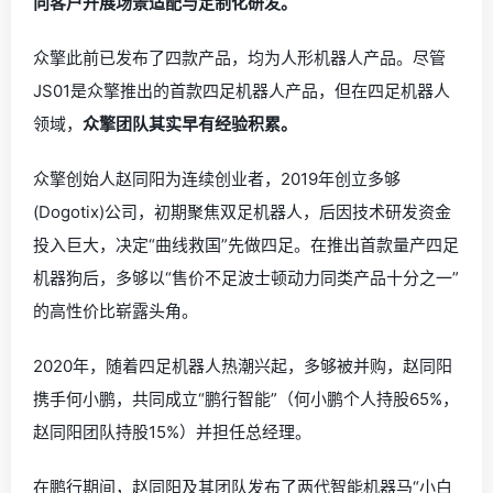
向客户开展场景适配与定制化研发。
众擎此前已发布了四款产品，均为人形机器人产品。尽管
JS01是众擎推出的首款四足机器人产品，但在四足机器人
领域，
众擎团队其实早有经验积累。
众擎创始人赵同阳为连续创业者，2019年创立多够
(Dogotix)公司，初期聚焦双足机器人，后因技术研发资金
投入巨大，决定“曲线救国”先做四足。在推出首款量产四足
机器狗后，多够以“售价不足波士顿动力同类产品十分之一”
的高性价比崭露头角。
2020年，随着四足机器人热潮兴起，多够被并购，赵同阳
携手何小鹏，共同成立“鹏行智能”（何小鹏个人持股65%，
赵同阳团队持股15%）并担任总经理。
在鹏行期间，赵同阳及其团队发布了两代智能机器马“小白