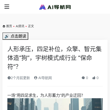
首页
•
AI资讯
•
正文
🔊 点击朗读
人形承压，四足补位，众擎、智元集
体造“狗”，宇树模式成行业 “保命
符”？
2个月前更新
AI导航网
0
0
一场“用四足求生，为人形蓄力”的产业迂回？