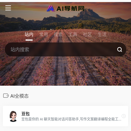
站内
常用
搜索
工具
社区
生活
AI全模态
豆包
豆包是你的 AI 聊天智能对话问答助手,写作文案翻译编程全能工具。豆包为你答疑解惑,提供灵感,辅助创作,也可以和你畅聊任何你感兴趣的话题。