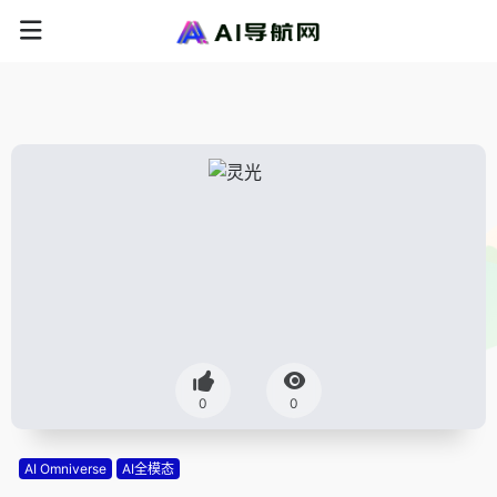
0
0
AI Omniverse
AI全模态