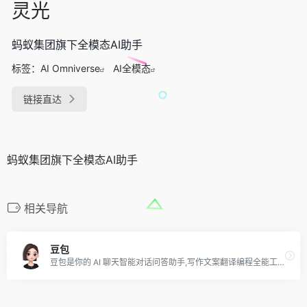
灵光
蚂蚁集团旗下全模态AI助手
标签：
AI Omniverse
AI全模态
链接直达
蚂蚁集团旗下全模态AI助手
相关导航
豆包
豆包是你的 AI 聊天智能对话问答助手,写作文案翻译编程全能工具。豆包为你答疑解惑,提供灵感,辅助创作,也可以和你畅聊任何你感兴趣的话题。