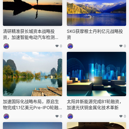
清研精准获长城资本战略投
SKG获摩根士丹利亿元战略投
资，加速智能电动汽车检测技
资
术革新
0
0
加速国际化战略布局，原启生
太阳井新能源完成B1轮融资，
物完成1.1亿美元Pre-IPO轮融
加速光伏铜金属化技术革新
资
0
0