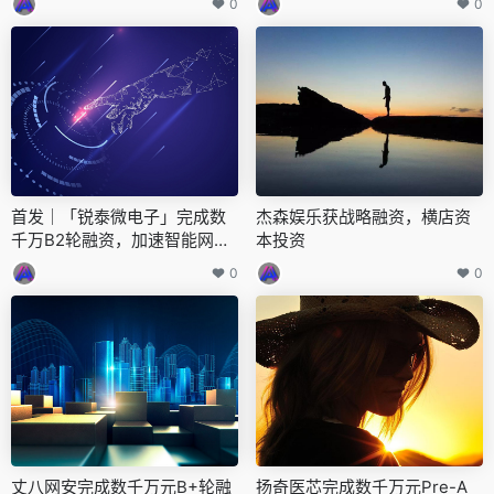
0
0
首发｜「锐泰微电子」完成数
杰森娱乐获战略融资，横店资
千万B2轮融资，加速智能网联
本投资
车芯片布局
0
0
丈八网安完成数千万元B+轮融
扬奇医芯完成数千万元Pre-A