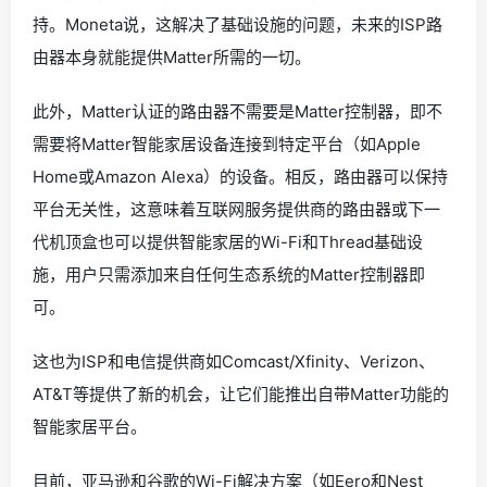
持。Moneta说，这解决了基础设施的问题，未来的ISP路
由器本身就能提供Matter所需的一切。
此外，Matter认证的路由器不需要是Matter控制器，即不
需要将Matter智能家居设备连接到特定平台（如Apple
Home或Amazon Alexa）的设备。相反，路由器可以保持
平台无关性，这意味着互联网服务提供商的路由器或下一
代机顶盒也可以提供智能家居的Wi-Fi和Thread基础设
施，用户只需添加来自任何生态系统的Matter控制器即
可。
这也为ISP和电信提供商如Comcast/Xfinity、Verizon、
AT&T等提供了新的机会，让它们能推出自带Matter功能的
智能家居平台。
目前，亚马逊和谷歌的Wi-Fi解决方案（如Eero和Nest