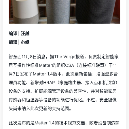
编译 | 汪越
编辑 | 心缘
智东西11月8日消息，据The Verge报道，负责制定智能家
居互操作性标准Matter的组织CSA（连接标准联盟）于11
月7日发布了Matter 1.4版本。此次更新包括：增强型多管
理员功能、新增对HRAP（家庭路由器、接入点和机顶盒）
设备的支持、扩展能源管理设备的兼容性，并对智能家居
传感器和恒温器等设备的功能进行优化。不过，安全摄像
头尚未纳入此次更新的支持范围。
此次发布的是Matter 1.4的技术规范文档，随着设备制造商