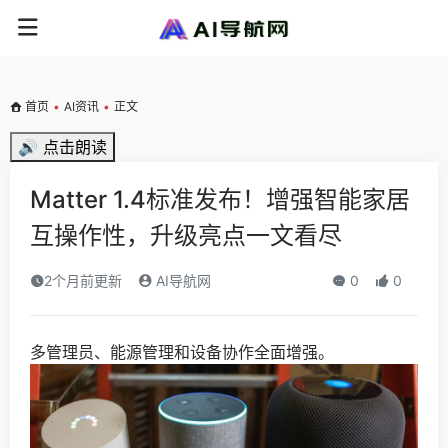
首页
•
AI资讯
•
正文
🔊 点击朗读
Matter 1.4标准发布！增强智能家居
互操作性，升级亮点一文看尽
2个月前更新
AI导航网
0
0
多管理员、能源管理和设备协作全面增强。