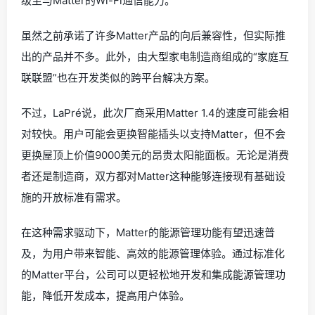
级至与Matter的Wi-Fi通信能力。
虽然之前承诺了许多Matter产品的向后兼容性，但实际推
出的产品并不多。此外，由大型家电制造商组成的“家庭互
联联盟”也在开发类似的跨平台解决方案。
不过，LaPré说，此次厂商采用Matter 1.4的速度可能会相
对较快。用户可能会更换智能插头以支持Matter，但不会
更换屋顶上价值9000美元的昂贵太阳能面板。无论是消费
者还是制造商，双方都对Matter这种能够连接现有基础设
施的开放标准有需求。
在这种需求驱动下，Matter的能源管理功能有望迅速普
及，为用户带来智能、高效的能源管理体验。通过标准化
的Matter平台，公司可以更轻松地开发和集成能源管理功
能，降低开发成本，提高用户体验。