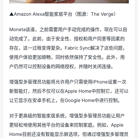
▲Amazon Alexa智能家居平台（图源：The Verge）
Moneta谈道，之前需要用户手动完成的操作，现在可以自
动完成了。此前，由于安全性、授权和用户同意等因素的
存在，这一过程变得复杂。Fabric Sync解决了这些问题，
使用户体验更加顺畅，同时依然保持了安全性。此外，用
户仍然可以控制设备的网络授权，并随时关闭连接。
增强型多管理员功能将允许用户只需使用iPhone设置一次
新智能灯，然后不仅可以在Apple Home中控制它，还可以
让它显示在安卓手机上，在Google Home中进行控制。
对于更高级的智能家居系统，增强型多管理员功能让用户
更轻松地使用其他平台的设备来控制家庭。例如，Apple
Home目前还没有智能显示屏选项，但通过增强型多管理员