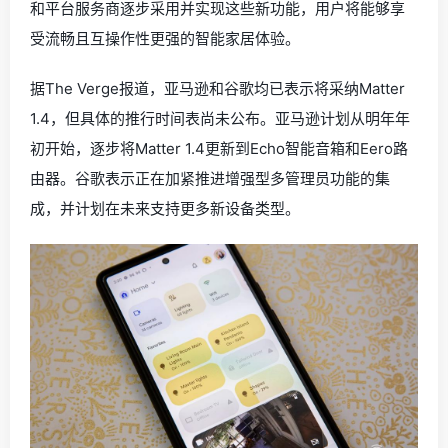
和平台服务商逐步采用并实现这些新功能，用户将能够享
受流畅且互操作性更强的智能家居体验。
据The Verge报道，亚马逊和谷歌均已表示将采纳Matter
1.4，但具体的推行时间表尚未公布。亚马逊计划从明年年
初开始，逐步将Matter 1.4更新到Echo智能音箱和Eero路
由器。谷歌表示正在加紧推进增强型多管理员功能的集
成，并计划在未来支持更多新设备类型。