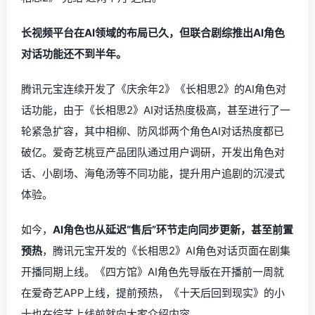
长视频平台在AI领域的布局已久，但联合剧综推出AI角色
对话功能还不到半年。
腾讯元宝连续开发了《庆余年2》《长相思2》的AI角色对
话功能，由于《长相思2》AI对话热度极高，甚至进行了一
轮紧急扩容，其中相柳、防风邶两个角色AI对话热度都已
破亿。爱奇艺桃豆产品团队通过用户调研，开发出角色对
话、小剧场、海龟汤等不同功能，提升用户追剧的沉浸式
体验。
如今，
AI角色也从延迟“售后”环节走向同步更新，甚至前置
预热
，腾讯元宝开发的《长相思2》AI角色对话页面在剧集
开播同期上线。《四方馆》AI角色先导版在开播前一周就
在爱奇艺APP上线，提前预热，《十天后回到现实》的小
十也在综艺上线前就向大家介绍内容。