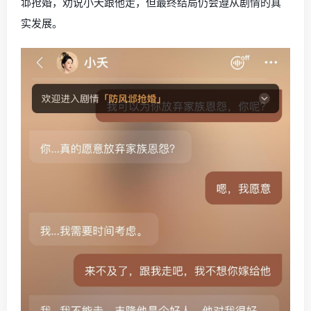
邶抢婚，劝说小夭跟他走，但最终结局仍会遵从剧情的真
实发展。