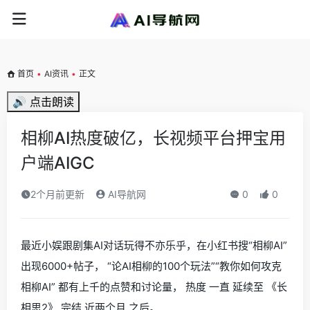
首页
•
AI资讯
•
正文
🔊 点击朗读
相柳AI热度破亿，长视频平台押宝用
户端AIGC
2个月前更新
AI导航网
0
0
最近小娱跟剧集AI对话玩得不亦乐乎，在小红书搜“相柳AI”
出现6000+帖子， “论AI相柳的100个玩法”“教你如何攻克
相柳AI” 都有上千的点赞和讨论量， 热度 一直 延续至 《长
相思2》 完结 近两个月 之后。