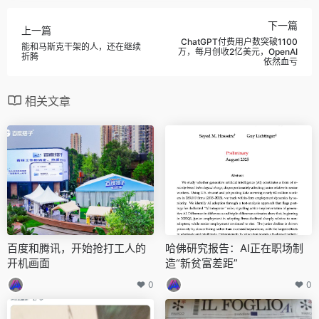
下一篇
上一篇
ChatGPT付费用户数突破1100
能和马斯克干架的人，还在继续
万，每月创收2亿美元，OpenAI
折腾
依然血亏
相关文章
百度和腾讯，开始抢打工人的
哈佛研究报告：AI正在职场制
开机画面
造“新贫富差距”
0
0