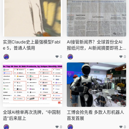
实测Claude史上最强模型Fabl
AI接管新闻界？全球首份全AI
e 5，普通人慎用
报纸问世，AI新闻摘要即将上
线
0
0
全球AI榜单再次洗牌，“中国制
工博会抢先看 多款人形机器人
造”后来居上
首发首展
0
0