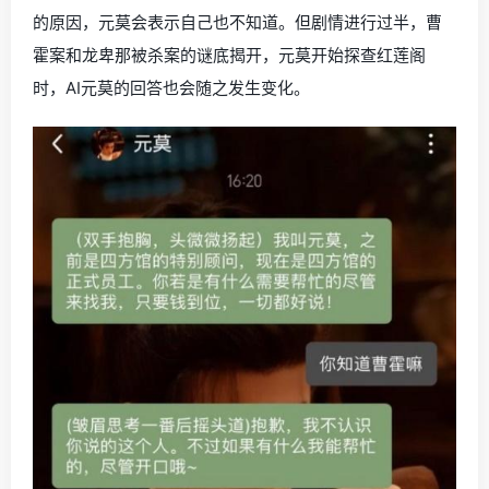
的原因，元莫会表示自己也不知道。但剧情进行过半，曹
霍案和龙卑那被杀案的谜底揭开，元莫开始探查红莲阁
时，AI元莫的回答也会随之发生变化。