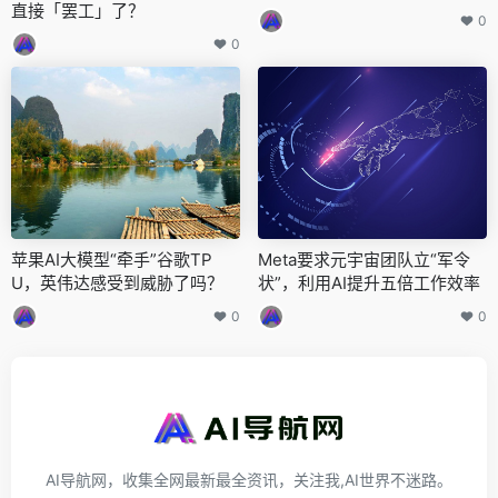
直接「罢工」了？
0
0
苹果AI大模型“牵手”谷歌TP
Meta要求元宇宙团队立“军令
U，英伟达感受到威胁了吗？
状”，利用AI提升五倍工作效率
0
0
AI导航网，收集全网最新最全资讯，关注我,AI世界不迷路。