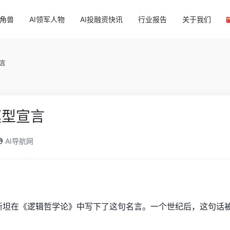
独角兽
AI领军人物
AI投融资快讯
行业报告
关于我们
言
模型宣言
AI导航网
特根斯坦在《逻辑哲学论》中写下了这句名言。一个世纪后，这句话