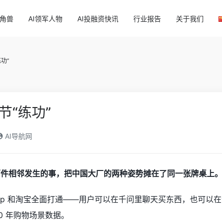
独角兽
AI领军人物
AI投融资快讯
行业报告
关于我们
功”
节“练功”
AI导航网
业里两件相邻发生的事，把中国大厂的两种姿势摊在了同一张牌桌上
 App 和淘宝全面打通——用户可以在千问里聊天买东西，也可以在淘
20 年购物场景数据。