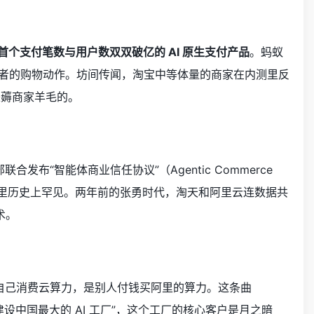
首个支付笔数与用户数双双破亿的 AI 原生支付产品
。蚂蚁
券变成消费者的购物动作。坊间传闻，淘宝中等体量的商家在内测里反
来薅商家羊毛的。
联合发布“智能体商业信任协议”（Agentic Commerce
议，这在阿里历史上罕见。两年前的张勇时代，淘天和阿里云连数据共
术。
阿里自己消费云算力，是别人付钱买阿里的算力。这条曲
设中国最大的 AI 工厂”，这个工厂的核心客户是月之暗