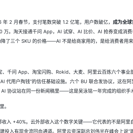
26 年 2 月春节，支付笔数突破 1.2 亿笔，用户数破亿，
成为全球
00 万。淘天接通千问 App，AI 试穿、AI 比价、AI 抢
动降了三个 SKU 的价格——AI 不是给商家用的，是给消费者用
，支付宝、千问 App、淘宝闪购、Rokid、大麦、阿里云百炼六个事业部
），做的是“AI 代用户掏钱”的信任基础设施。六个 BU 联合发协
 AI 协议站在同一份新闻稿里——这是吴泳铭一年完成的组织手
里。
云外部收入 +40%。云外部收入这个数字关键——它代表的不是
基建投入有现金流回血通道。阿里云资深副总刘伟光在峰会上说”建