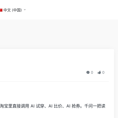
中文 (中国)
0
0
。
宝里直接调用 AI 试穿、AI 比价、AI 抢券。千问一把读