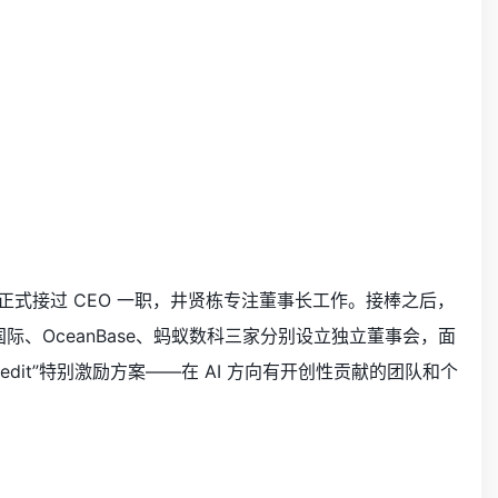
贤栋手里正式接过 CEO 一职，井贤栋专注董事长工作。接棒之后，
蚂蚁国际、OceanBase、蚂蚁数科三家分别设立独立董事会，面
redit”特别激励方案——在 AI 方向有开创性贡献的团队和个