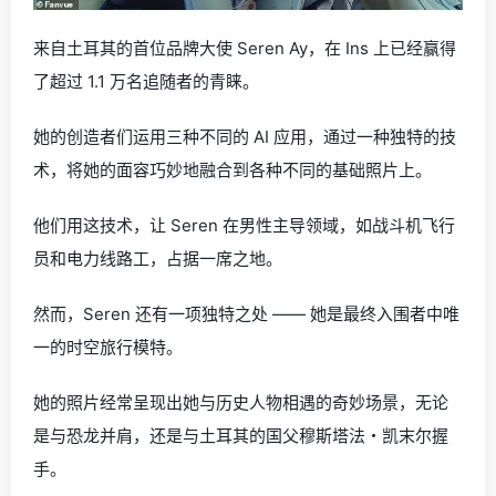
来自土耳其的首位品牌大使 Seren Ay，在 Ins 上已经赢得
了超过 1.1 万名追随者的青睐。
她的创造者们运用三种不同的 AI 应用，通过一种独特的技
术，将她的面容巧妙地融合到各种不同的基础照片上。
他们用这技术，让 Seren 在男性主导领域，如战斗机飞行
员和电力线路工，占据一席之地。
然而，Seren 还有一项独特之处 —— 她是最终入围者中唯
一的时空旅行模特。
她的照片经常呈现出她与历史人物相遇的奇妙场景，无论
是与恐龙并肩，还是与土耳其的国父穆斯塔法・凯末尔握
手。