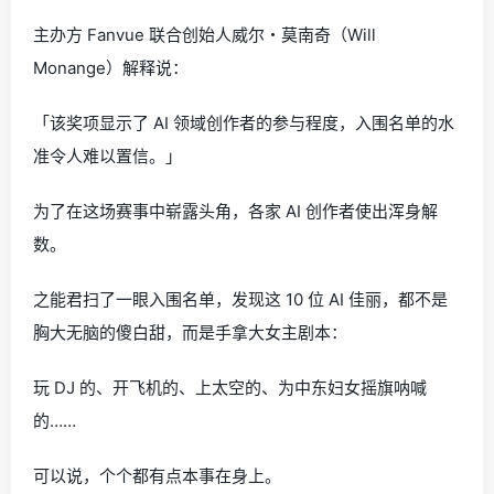
主办方 Fanvue 联合创始人威尔・莫南奇（Will
Monange）解释说：
「该奖项显示了 AI 领域创作者的参与程度，入围名单的水
准令人难以置信。」
为了在这场赛事中崭露头角，各家 AI 创作者使出浑身解
数。
之能君扫了一眼入围名单，发现这 10 位 AI 佳丽，都不是
胸大无脑的傻白甜，而是手拿大女主剧本：
玩 DJ 的、开飞机的、上太空的、为中东妇女摇旗呐喊
的……
可以说，个个都有点本事在身上。