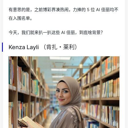
有意思的是，之前博彩界凑热闹，力捧的 5 位 AI 佳丽均不
在入围名单。
今天，我们就来扒一扒这些 AI 佳丽，到底啥背景？
Kenza Layli （肯扎・莱利）