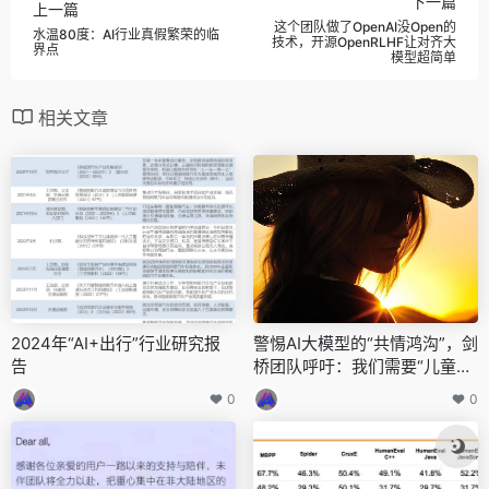
下一篇
上一篇
这个团队做了OpenAI没Open的
水温80度：AI行业真假繁荣的临
技术，开源OpenRLHF让对齐大
界点
模型超简单
相关文章
2024年“AI+出行”行业研究报
警惕AI大模型的“共情鸿沟”，剑
告
桥团队呼吁：我们需要“儿童安
全人工智能”框架
0
0