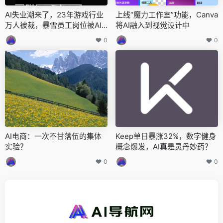
AI失业潮来了，23年游戏行业
上线“魔力工作室”功能，Canva
万人被裁，暴雪员工岗位被AI
将AI融入到视觉设计中
抢走，悲痛万分
0
0
AI电商：一次不甘落伍的集体
Keep单日暴涨32%，数字健身
实验？
概念爆发，AI真是灵丹妙药？
0
0