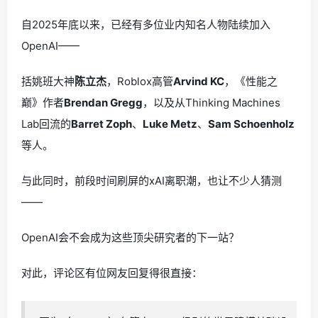
自2025年底以来，已经有多位业内知名人物陆续加入
OpenAI——
括姚班大神
陈立杰
，Roblox高管
Arvind KC
，《性能之
巅》作者
Brendan Gregg
，以及从Thinking Machines
Lab回流的
Barret Zoph
、
Luke Metz
、
Sam Schoenholz
等人。
与此同时，前段时间刷屏的xAI离职潮，也让不少人猜测
——
OpenAI会不会成为这些顶尖研究者的下一站？
对此，评论区有位网友回复得很直接：