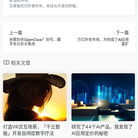
©
版权声明
文章版权归作者所有，未经允许请勿转载。
上一篇
下一篇
谷歌封杀OpenClaw？封号、薅
万亿外贸市场，为何成了AI应用
羊毛与巨头焦虑
富矿
相关文章
打造VR交互场景，「千丘智
研究了44个AI产品，我发现了
能」开发自闭症数字疗法
AI应用定价的秘密