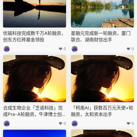
优磁科技完成数千万A轮融资，
星融元完成新一轮融资，厦门
创东方红砖基金领投
联合、湖南财信出手
0
0
合成生物企业「芝诺科技」完
「柯南AI」获数百万元天使+轮
成Pre-A轮融资，牛津博士创
融资，太和资本出手
业
0
0