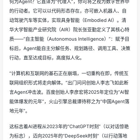
何为Agent？它直译为“代理人”，你可将之视为数字世界中
的行动者。它可以以代码形态存在，亦可嵌入机器人、自
动驾驶汽车等实体，实现具身智能（Embodied AI）。清
华大学智能产业研究院（AIR）院长张亚勤定义了其核心特
质——“自主智能（Autonomous Intelligence）”：赋予目
标后，Agent能自主分解任务、规划路径、调用工具、决策
行动，直至达成目标，高度拟人化。
“计算机和互联网的基石正在崩塌，一切重构在即，传统互
联网组织形式将走向解体。”出门问问创始人李志飞如此断
言Agent冲击波。百度创始人李彦宏将2025年定位为“AI智
能体爆发的元年”，火山引擎总裁谭待称之为“中国Agent落
地元年”。
这标志着AI进程从2023年的“ChatGPT时刻”（以对话惊艳
为标志），迈向2025年的“DeepSeek时刻”（以行动落地