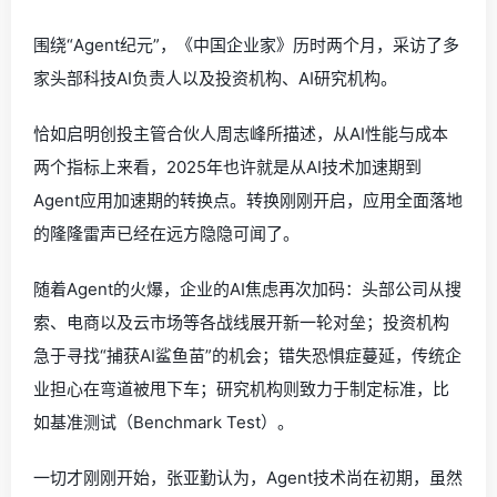
围绕“Agent纪元”，《中国企业家》历时两个月，采访了多
家头部科技AI负责人以及投资机构、AI研究机构。
恰如启明创投主管合伙人周志峰所描述，从AI性能与成本
两个指标上来看，2025年也许就是从AI技术加速期到
Agent应用加速期的转换点。转换刚刚开启，应用全面落地
的隆隆雷声已经在远方隐隐可闻了。
随着Agent的火爆，企业的AI焦虑再次加码：头部公司从搜
索、电商以及云市场等各战线展开新一轮对垒；投资机构
急于寻找“捕获AI鲨鱼苗”的机会；错失恐惧症蔓延，传统企
业担心在弯道被甩下车；研究机构则致力于制定标准，比
如基准测试（Benchmark Test）。
一切才刚刚开始，张亚勤认为，Agent技术尚在初期，虽然