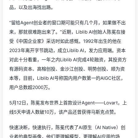
品，以及出海找出路。
“留给Agent创业者的窗口期可能只有几个月，如果做不出
来，那就很难跑出来了。”近期，Liblib AI创始人陈冕在接
受《中国企业家》采访时如此感慨。1992年出生的他在
2023年离开字节跳动，成立Liblib AI，发力应用端。资本
对此十分看重，一年之内Liblib AI完成4轮融资，其投资方
有源码资本、高榕创投、金沙江创投、明势创投、顺为资
本等，目前，Liblib AI号称国内用户数第一的AIGC社区，
用户总数超2000万。
5月12日，陈冕发布世界上首款设计Agent——Lovart，上
线5天申请人数破10万，该产品还曾获得马斯克点赞。
快速决断，快速执行，陈冕代表了AI原生（AI Native）创
业者的典型画像，他们更理解模型，更理解AI应用的场