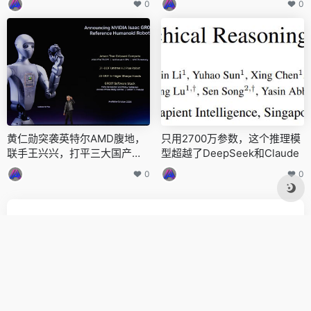
0
0
黄仁勋突袭英特尔AMD腹地，
只用2700万参数，这个推理模
联手王兴兴，打平三大国产模
型超越了DeepSeek和Claude
型
0
0
AI导航网，收集全网最新最全资讯，关注我,AI世界不迷路。
友链申请
免责声明
关于我们