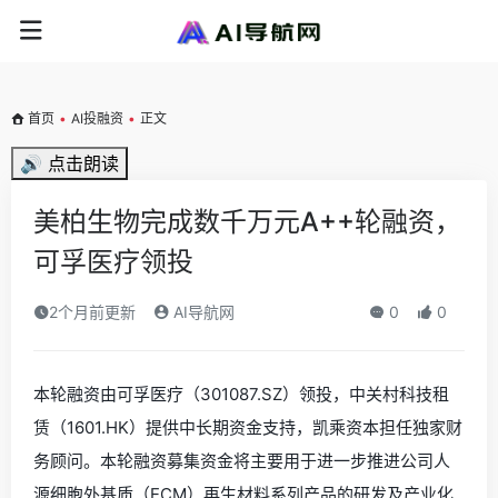
首页
•
AI投融资
•
正文
🔊 点击朗读
美柏生物完成数千万元A++轮融资，
可孚医疗领投
2个月前更新
AI导航网
0
0
本轮融资由可孚医疗（301087.SZ）领投，中关村科技租
赁（1601.HK）提供中长期资金支持，凯乘资本担任独家财
务顾问。本轮融资募集资金将主要用于进一步推进公司人
源细胞外基质（ECM）再生材料系列产品的研发及产业化