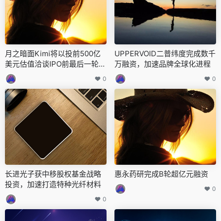
月之暗面Kimi将以投前500亿
UPPERVOID二普纬度完成数千
美元估值洽谈IPO前最后一轮融
万融资，加速品牌全球化进程
资
0
0
长进光子获中移股权基金战略
惠永药研完成B轮超亿元融资
投资，加速打造特种光纤材料
0
0