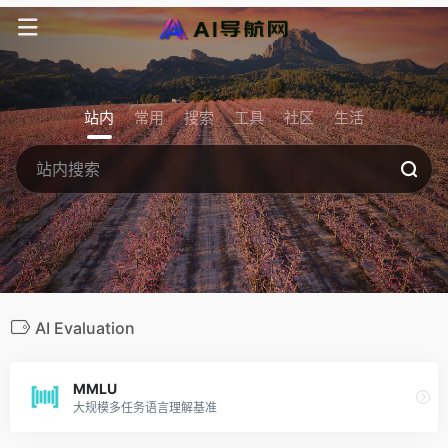
站内
常用
搜索
工具
社区
生活
AI Evaluation
MMLU
大规模多任务语言理解基准