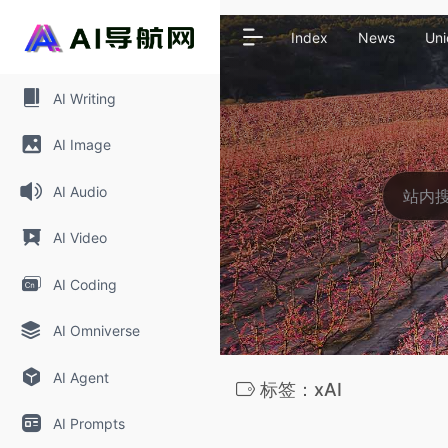
Index
News
Uni
AI Writing
AI Image
AI Audio
AI Video
AI Coding
AI Omniverse
AI Agent
标签：xAI
AI Prompts