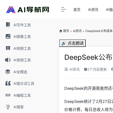
首页
AI资讯
AI
AI写作工具
首页
•
AI资讯
•
DeepSeek公布
AI图像工具
🔊 点击朗读
AI视频工具
DeepSeek
AI音频工具
AI资讯
2个月前更新
AI全模态
AI提示词工具
DeepSeek的开源周竟然
AI编程工具
DeepSeek统计了2月2
AI搜索
价格计费，每日总收入将为