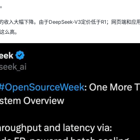
。
ek的收入大幅下降。由于DeepSeek-V3定价低于R1；网页
这么高。