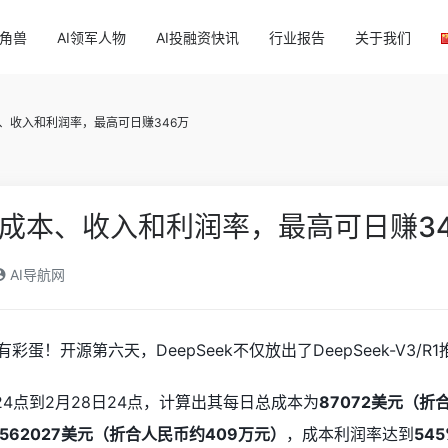
独角兽
AI领军人物
AI投融资快讯
行业报告
关于我们
成本、收入和利润率，最高可日赚346万
公布成本、收入和利润率，最高可日赚3
AI导航网
还有彩蛋！开源第六天，DeepSeek不仅放出了DeepSeek-V
7日24点到2月28日24点，计算出其每日总成本为
87072美元（折
562027美元（折合人民币约409万元）
，成本利润率达到
545