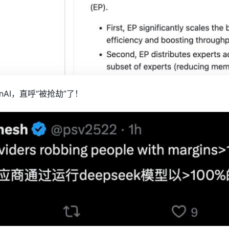
nAI，直呼“被抢劫”了！