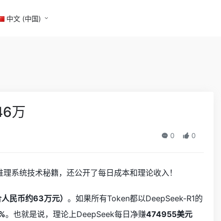
中文 (中国)
46万
0
0
3/R1推理系统技术秘籍，还公开了每日成本和理论收入！
合人民币约63万元）
。如果所有Token都以DeepSeek-R1的
%
。也就是说，理论上DeepSeek每日净赚
474955美元