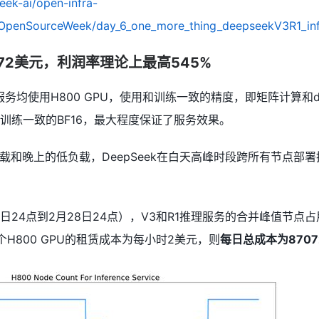
eek-ai/open-infra-
OpenSourceWeek/day_6_one_more_thing_deepseekV3R1_in
072美元，利润率理论上最高545%
所有服务均使用H800 GPU，使用和训练一致的精度，即矩阵计算和disp
用和训练一致的BF16，最大程度保证了服务效果。
载和晚上的低负载，DeepSeek在白天高峰时段跨所有节点部
7日24点到2月28日24点），V3和R1推理服务的合并峰值节点占
一个H800 GPU的租赁成本为每小时2美元，则
每日总成本为8707