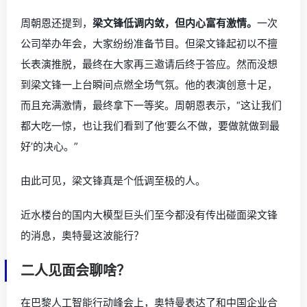
周朝恩还提到，
梁文锋低调内敛，但内心富有激情。
一次
公司举办年会，大家纷纷准备节目。但梁文锋起初以不擅
长表演推脱，最终在大家再三邀请后终于答应。然而没想
到梁文锋一上台瞬间点燃全场气氛。他的表演创意十足，
而且充满激情，最终拿下一等奖。周朝恩表示，“这让我们
都大吃一惊，也让我们看到了他‘要么不做，要做就做到最
好’的决心。”
由此可见，梁文锋真是个低调至极的人。
近水楼台的国内大模型巨头们至今都没有传出碰面梁文锋
的消息，奥特曼这波能行？
二人见面会聊啥？
在巴黎人工智能行动峰会上，奥特曼表达了和中国企业合