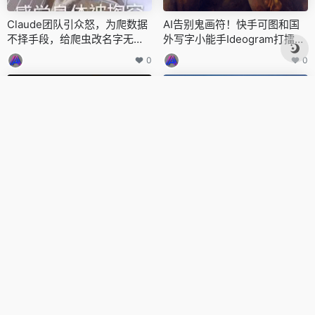
Claude团队引众怒，为爬数据
AI告别鬼画符！快手可图和国
不择手段，给爬虫改名字无视
外写字小能手Ideogram打擂
禁止规则
台，谁更牛？
0
0
Sora 2数手指翻车，奥特曼成
2025WAIC：大厂回归，医疗A
第一批“受害者”，被AI玩成最惨
I爆火出圈
打工人
0
0