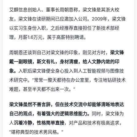
艾麒信息创始人、董事长周朝恩称，梁文锋是其浙大校
友，梁文锋在读研期间已应邀加入公司。2009年，梁文锋
以实习生身份入职，之后经推荐直接担任了新技术部经
理，月薪1.6万元，属于高薪特别聘请。
周朝恩还谈到自己对梁文锋的印象，刚见对方时，
梁文锋
戴一副眼镜，斯文有礼，身材清瘦，给人文静内敛的印
象。
入职后梁文锋便全身心投入到人工智能视频与图像技
术研究中。“常常一整天都待在办公室里，专注地钻研技术
难题，甚至半天都不出来一次。”
梁文锋虽然不善言辞，但在技术交流中却能够清晰地表达
自己的观点，有着强大的逻辑思维能力。
同时，梁文锋为
人
沉着冷静，性格简单直接
，对产品和技术有极高追求，
“堪称典型的技术男风格。”