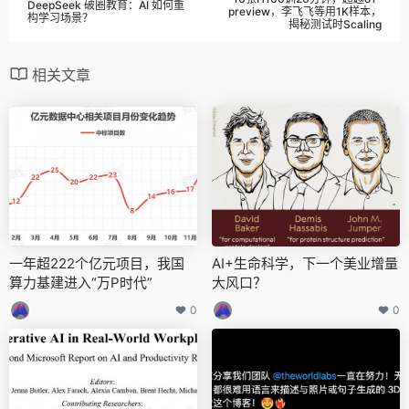
DeepSeek 破圈教育：AI 如何重
preview，李飞飞等用1K样本，
构学习场景？
揭秘测试时Scaling
相关文章
一年超222个亿元项目，我国
AI+生命科学，下一个美业增量
算力基建进入“万P时代”
大风口？
0
0