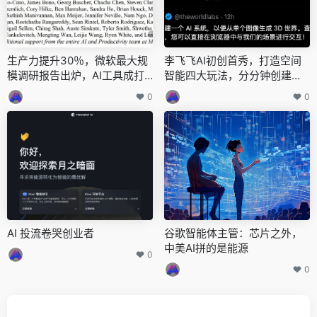
生产力提升30％，微软最大规
李飞飞AI初创首秀，打造空间
模调研报告出炉，AI工具成打
智能四大玩法，分分钟创建新
工人效率神器
世界，估值超10亿
0
0
AI 投流卷哭创业者
谷歌智能体主管：芯片之外，
中美AI拼的是能源
0
0