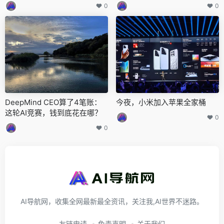
生成22.8天大气模拟，准确预
0
0
测40年全球变暖趋势
DeepMind CEO算了4笔账：
今夜，小米加入苹果全家桶
这轮AI竞赛，钱到底花在哪？
0
0
AI导航网，收集全网最新最全资讯，关注我,AI世界不迷路。
友链申请
免责声明
关于我们