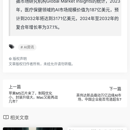
据市场研究机构Global Market Insights的统计，2023
年，医疗保健领域的AI市场规模价值为187亿美元，预
计到2032年将达到3171亿美元，2024年至2032年的
复合年增长率为37.1%。
# AI资讯
©
版权声明
文章版权归作者所有，未经允许请勿转载。
上一篇
下一篇
苹果M5芯片来了，制程优化
英伟达新品撬动万亿边缘AI市
小、封装升级大，Mac又能再战
场，中国企业能否弯道超车?
几年？
相关文章