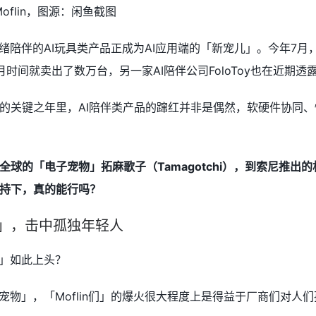
oflin，图源：闲鱼截图
打情绪陪伴的AI玩具类产品正成为AI应用端的「新宠儿」。今年7
」两个月时间就卖出了数万台，另一家AI陪伴公司FoloToy也在近
的关键之年里，AI陪伴类产品的蹿红并非是偶然，软硬件协同
全球的「电子宠物」拓麻歌子（Tamagotchi），到索尼推出
加持下，真的能行吗？
物」，击中孤独年轻人
物」如此上头？
I宠物」，「Moflin们」的爆火很大程度上是得益于厂商们对人