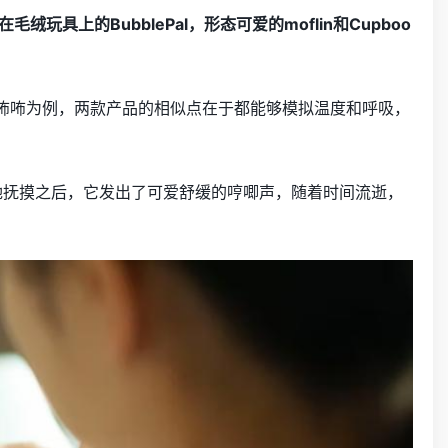
玩具上的BubblePal，形态可爱的moflin和Cupboo
boo咘咘为例，两款产品的相似点在于都能够模拟温度和呼吸，
，而在她抚摸之后，它发出了可爱舒缓的哼唧声，随着时间流逝，