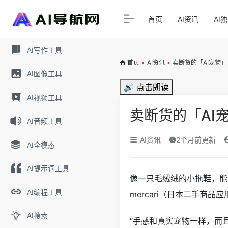
首页
AI资讯
AI
AI写作工具
首页
•
AI资讯
•
卖断货的「AI宠物
AI图像工具
🔊 点击朗读
AI视频工具
卖断货的「AI
AI音频工具
AI资讯
2个月前更新
AI全模态
AI提示词工具
像一只毛绒绒的小拖鞋，能
AI编程工具
mercari（日本二手商品
AI搜索
“手感和真实宠物一样，而且