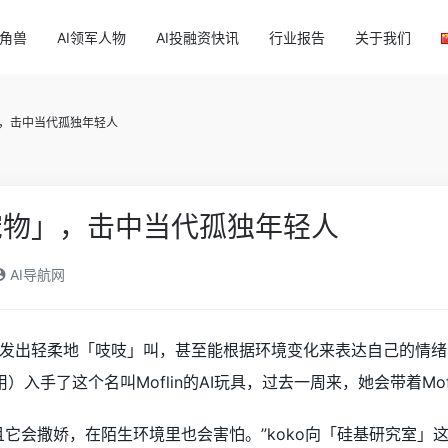
独角兽
AI领军人物
AI投融资快讯
行业报告
关于我们
」，击中当代孤独年轻人
宠物」，击中当代孤独年轻人
AI导航网
发出轻柔地「吱吱」叫，甚至能根据环境变化来表达自己的情绪，
应用）入手了这个名叫Moflin的AI玩具，过去一周来，她会带着M
它会撒娇，在陌生环境里也会害怕。”koko向「硅基研究室」这样描