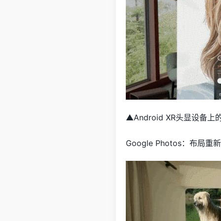
▲Android XR头显设备上
Google Photos：