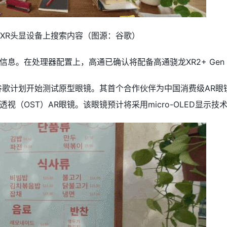
id XR头显设备上搜索内容（图源：谷歌）
息。在处理器配置上，高通已确认将配备高通骁龙XR2+ Gen 
歌计划开始测试原型眼镜。其首个合作伙伴为中国消费级AR眼镜制造商
视（OST）AR眼镜。该眼镜预计将采用micro-OLED显示