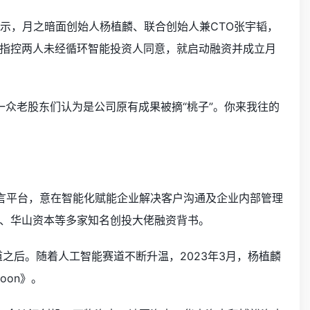
道显示，月之暗面创始人杨植麟、联合创始人兼CTO张宇韬，
指控两人未经循环智能投资人同意，就启动融资并成立月
能一众老股东们认为是公司原有成果被摘“桃子”。你来我往的
然语言平台，意在智能化赋能企业解决客户沟通及企业内部管理
、华山资本等多家知名创投大佬融资背书。
型赛道之后。随着人工智能赛道不断升温，2023年3月，杨植麟
oon》。