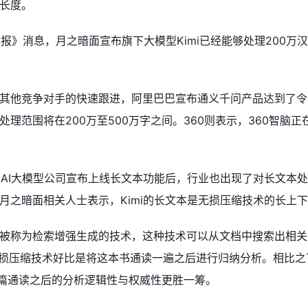
长度。
早报》消息，月之暗面宣布旗下大模型Kimi已经能够处理200万
其他竞争对手的快速跟进，阿里巴巴宣布通义千问产品达到了令人
理范围将在200万至500万字之间。360则表示，360智脑
头部AI大模型公司宣布上线长文本功能后，行业也出现了对长文
，月之暗面相关人士表示，Kimi的长文本是无损压缩技术的长上下
种被称为检索增强生成的技术，这种技术可以从文档中搜索出相
无损压缩技术好比是将这本书通读一遍之后进行归纳分析。相比之
全篇通读之后的分析逻辑性与权威性更胜一筹。