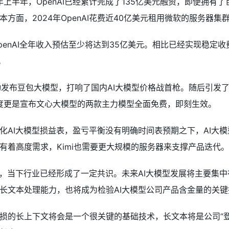
年上半年，OpenAI已经累计完成了135亿美元融资，即便拥有了
方面，2024年OpenAI花费近40亿美元租用微软的服务器集群
enAI全年收入预估至少将达到35亿美元。相比已经实现稳定收费
。
跳动发布豆包大模型，打响了国内AI大模型价格战首枪。随后引发了
百度更是宣布文心大模型的两款主力模型全面免费，即刻生效。
化AI大模型损益表，盈亏平衡没有明确时间表预期之下，AI大模
有着高度需求，Kimi也需要更大规模的服务器来支撑产品迭代。
题，当下行业已经形成了一定共识。未来AI大模型发展将主要集
长文本处理能力，也将成为检验AI大模型公司产品含金量的关键
损的长上下文将会是一个很关键的基础技术，长文本将是公司“