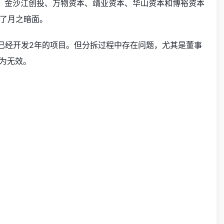
原因，金沙江创投、万物资本、靖亚资本、华山资本和博裕资本
了月之暗面。
已经开发2年的项目。但分拆过程中存在问题，尤其是董事
认为无效。