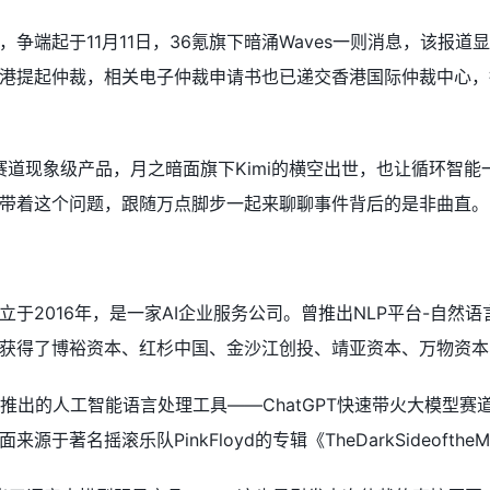
争端起于11月11日，36氪旗下暗涌Waves一则消息，该报
港提起仲裁，相关电子仲裁申请书也已递交香港国际仲裁中心，
型赛道现象级产品，月之暗面旗下Kimi的横空出世，也让循环智
带着这个问题，跟随万点脚步一起来聊聊事件背后的是非曲直。
？
立于2016年，是一家AI企业服务公司。曾推出NLP平台-自
获得了博裕资本、红杉中国、金沙江创投、靖亚资本、万物资本
enAI推出的人工智能语言处理工具——ChatGPT快速带火大模
于著名摇滚乐队PinkFloyd的专辑《TheDarkSideoftheM