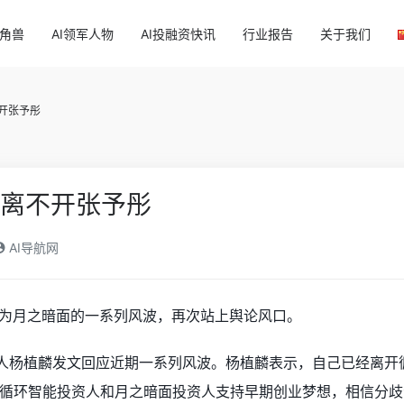
独角兽
AI领军人物
AI投融资快讯
行业报告
关于我们
不开张予彤
为何离不开张予彤
AI导航网
因为月之暗面的一系列风波，再次站上舆论风口。
始人杨植麟发文回应近期一系列风波。杨植麟表示，自己已经离
循环智能投资人和月之暗面投资人支持早期创业梦想，相信分歧