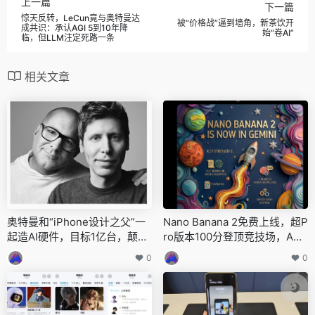
上一篇
下一篇
惊天反转，LeCun竟与奥特曼达
被“价格战”逼到墙角，新茶饮开
成共识：承认AGI 5到10年降
始“卷AI”
临，但LLM注定死路一条
相关文章
奥特曼和“iPhone设计之父”一
Nano Banana 2免费上线，超P
起造AI硬件，目标1亿台，颠覆i
ro版本100分登顶竞技场，API
Phone
价格还对半砍了
0
0