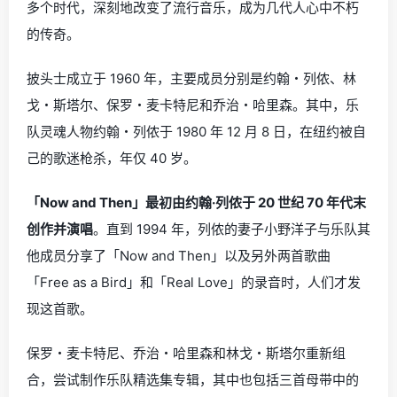
多个时代，深刻地改变了流行音乐，成为几代人心中不朽
的传奇。
披头士成立于 1960 年，主要成员分别是约翰・列侬、林
戈・斯塔尔、保罗・麦卡特尼和乔治・哈里森。其中，乐
队灵魂人物约翰・列侬于 1980 年 12 月 8 日，在纽约被自
己的歌迷枪杀，年仅 40 岁。
「Now and Then」最初由约翰·列侬于 20 世纪 70 年代末
创作并演唱
。直到 1994 年，列侬的妻子小野洋子与乐队其
他成员分享了「Now and Then」以及另外两首歌曲
「Free as a Bird」和「Real Love」的录音时，人们才发
现这首歌。
保罗・麦卡特尼、乔治・哈里森和林戈・斯塔尔重新组
合，尝试制作乐队精选集专辑，其中也包括三首母带中的