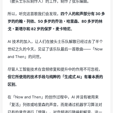
（披头士乐队制作人）的工作，制作了弦乐编曲。
所以，听完这首歌我们会发现，
四个人的和声部分有 30 多
岁的约翰・列侬、50 多岁的乔治・哈里森、80 多岁的林
戈・斯塔尔和 82 岁的保罗・麦卡特尼
。
AI 技术的加入，让人们在披头士乐队解散已经过去了半个
世纪之久的今天，见证了该乐队最后一首歌曲——「Now
and Then」的问世。
尽管人工智能技术在音频修复和提升中的作用不可忽视，
但它所使用的技术手段与纯粹的「生成式 AI」有着本质的
区别
。
在「Now and Then」的创作过程中，AI 并没有被用来
「复活」列侬或哈里森的声音，而是通过机器学习算法对
已有的录音进行「增强」，对音频进行降噪和解混。这一