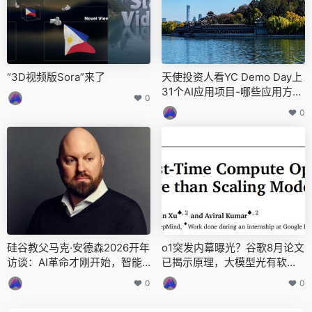
“3D视频版Sora”来了
天使投资人看YC Demo Day上
31个AI应用项目-哪些应用方向
0
最热？
0
硅谷教父马克·安德森2026开年
o1突发内幕曝光？谷歌8月论文
访谈：AI革命才刚开始，智能
已揭示原理，大模型光有软件
的价格正在崩塌
不存在护城河
0
0