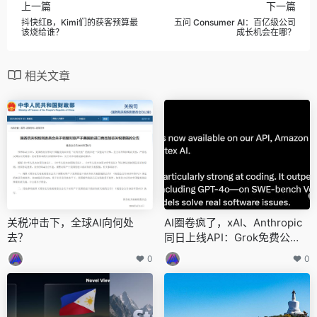
上一篇
下一篇
抖快红B，Kimi们的获客预算最
五问 Consumer AI：百亿级公司
该烧给谁？
成长机会在哪？
相关文章
关税冲击下，全球AI向何处
AI圈卷疯了，xAI、Anthropic
去？
同日上线API：Grok免费公
测，Claude 3.5 Haiku价格暴
0
0
涨