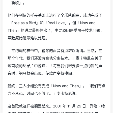
「新歌」。
他们在列侬的样带基础上进行了全乐队编曲，成功完成了
「Free as a Bird」和「Real Love」，但「Now and
Then」的进展最终停滞了，主要原因是受限于技术问题，
导致原始磁带难以处理。
「在约翰的样带中，钢琴的声音有点难以听清。当然，在
那个年代，我们还没有音轨分离技术。」麦卡特尼在关于
这首歌的纪录片中说道：「每当我们想要多一点约翰的声
音时，钢琴就会出现，使歌声变得模糊。」
最终，三人小组没有完成「Now and Then」。「我们有点
力不从心，时间也不够了。」麦卡特尼说。
这首歌就这样被搁置起来。2001 年 11 月 29 日，乔治・哈