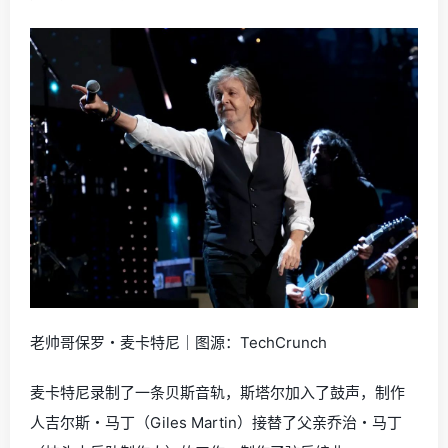
老帅哥保罗・麦卡特尼｜图源：TechCrunch
麦卡特尼录制了一条贝斯音轨，斯塔尔加入了鼓声，制作
人吉尔斯・马丁（Giles Martin）接替了父亲乔治・马丁