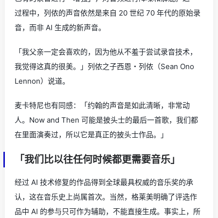
过程中，列侬的声音依然是来自 20 世纪 70 年代的原始录
音，而非 AI 生成的新声音。
「我父亲一定会喜欢的，因为他从不羞于尝试录音技术，
我觉得这真的很美。」列侬之子西恩・列侬（Sean Ono
Lennon）说道。
麦卡特尼也有同感：「约翰的声音是如此清晰，非常动
人。Now and Then 可能是披头士的最后一首歌，我们都
在里面演奏过，所以它是真正的披头士作品。」
「我们比以往任何时候都更需要音乐」
经过 AI 技术修复的作品得到全球最具权威的音乐奖的承
认，这在音乐史上尚属首次。当然，格莱美明确了评选作
品中 AI 的参与只可作为辅助，不能直接生成。事实上，所