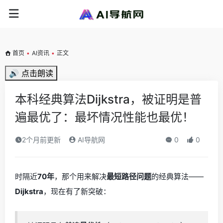
首页
•
AI资讯
•
正文
🔊 点击朗读
本科经典算法Dijkstra，被证明是普
遍最优了：最坏情况性能也最优！
2个月前更新
AI导航网
0
0
时隔近
70年
，那个用来解决
最短路径问题
的经典算法——
Dijkstra
，现在有了新突破：