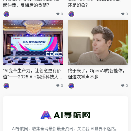
起仲裁，反悔后的贪婪？
还是幻象？
0
0
“AI变革生产力，让创意更有价
终于来了，OpenAI的智能体，
值”——2025 AI+娱乐科技大会
但这次掌声不多
圆满召开 | ChinaJoy2025
0
0
AI导航网，收集全网最新最全资讯，关注我,AI世界不迷路。