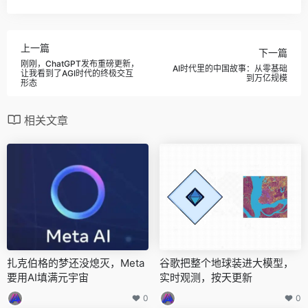
上一篇
下一篇
刚刚，ChatGPT发布重磅更新，
AI时代里的中国故事：从零基础
让我看到了AGI时代的终极交互
到万亿规模
形态
相关文章
扎克伯格的梦还没熄灭，Meta
谷歌把整个地球装进大模型，
要用AI填满元宇宙
实时观测，按天更新
0
0