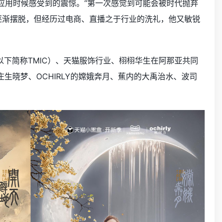
GC应用时候感受到的震惊。“第一次感觉到可能会被时代抛弃
被逐渐摆脱，但经历过电商、直播之于行业的洗礼，他又敏锐
ter 以下简称TMIC）、天猫服饰行业、栩栩华生在阿那亚共同
Y的庄生晓梦、OCHIRLY的嫦娥奔月、蕉内的大禹治水、波司