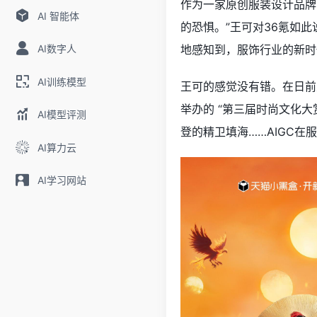
作为一家原创服装设计品牌的
AI 智能体
的恐惧。”王可对36氪如
AI数字人
地感知到，服饰行业的新时
AI训练模型
王可的感觉没有错。在日前天猫
举办的 “第三届时尚文化大赏
AI模型评测
登的精卫填海……AIGC
AI算力云
AI学习网站