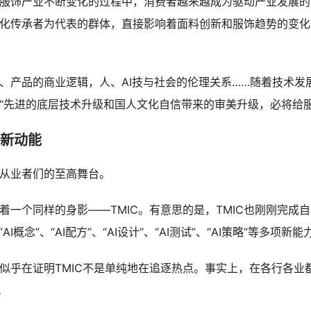
服饰产业不断变化的过程中，消费者越来越成为驱动产业发展的
化传承者为代表的群体，直接影响着面料创新和服饰趋势的变化
、产品的商业逻辑，人、AI技与社会的伦理关系……随着技术
“先进的底层技术升级和国人文化自信带来的审美升级，必将给服
了新动能
从业者们的至高舞台。
一个同样的身影——TMIC。有意思的是，TMIC也刚刚完成自
I概念”、“AI配方”、“AI设计”、“AI测试”、“AI策略”等多项新能
似乎在证明TMIC不是单纯地在追逐热点。事实上，在各行各业都
。