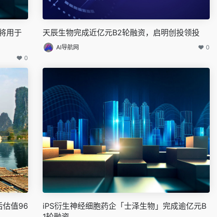
金将用于
天辰生物完成近亿元B2轮融资，启明创投领投
AI导航网
0
0
后估值96
iPS衍生神经细胞药企「士泽生物」完成逾亿元B
1轮融资