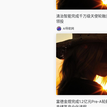
清治智能完成千万级天使轮融
领投
AI导航网
富德金煜完成1.2亿元Pre-
态储氢产业化进程