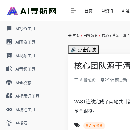
首页
AI资讯
AI
AI写作工具
首页
•
AI投融资
•
核心团队源于清华
AI图像工具
🔊 点击朗读
AI视频工具
核心团队源于清
AI音频工具
AI投融资
2个月前更新
AI全模态
AI提示词工具
VAST连续完成了两轮共
AI编程工具
基⾦跟投。
AI搜索
# AI投融资