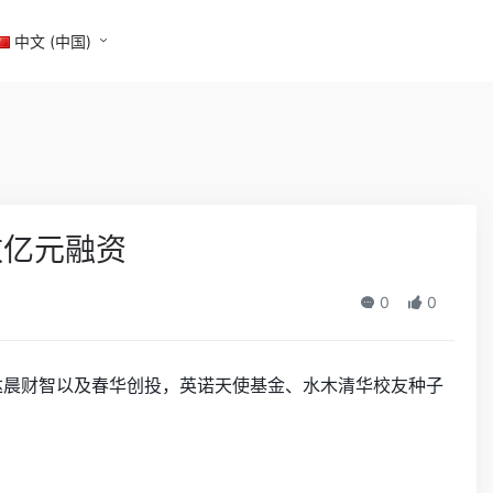
中文 (中国)
数亿元融资
0
0
为达晨财智以及春华创投，英诺天使基⾦、⽔⽊清华校友种⼦