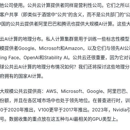
其他公司使用。公共云计算提供者同样是营利性公司。它们之所以
户共享（即类似于酒馆中“公共”的含义，而不是公共部门的“公共”
loud；中国的公共云提供者阿里巴巴和腾讯也提供大规模AI计算。
AI计算的地理分布。私人计算集群曾用于训练一些标志性模型，如Me
者Google、Microsoft和Amazon，以及它们与领先AI公司
、Hugging Face、OpenAI和Stability AI。公共云还
球公共云AI计算的地理分布情况如何？我们还将探讨这些地理
府拥有的国家AI计算。
规模公共云提供商：AWS、Microsoft、Google、阿
额，并且在各区域市场中也处于领先地位。在普查进行时，训练常见A
00于2020年推出，V100更早于2017年推出。2023年，Nvi
号。数据收集的重点放在这五种与AI最相关的GPU类型上。