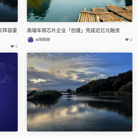
E阵容豪
高端车规芯片企业「创晟」完成近亿元融资
AI导航网
0
0