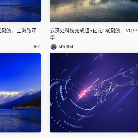
A轮融资，上海弘晖
云深处科技完成超5亿元C轮融资，VC/P
华
0
AI导航网