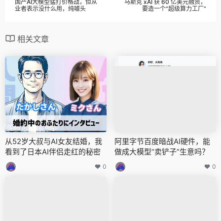
国产AI大模型猛打价格战，但从
马斯克 xAI 获 60 亿美元融资，
业者表示没什么用，纯噱头
要造一个“超级算力工厂”
相关文章
从52岁大叔与AI女友结婚，我
阿里字节百度暗战AI硬件，能
看到了日本AI伴侣走红的秘密
做成大模型“卖铲子”生意吗？
0
0