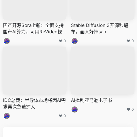
国产开源Sora上新：全面支持
Stable Diffusion 3开源秒翻
国产AI算力，可用ReVideo视
车，画人好掉san
频编辑，北大-兔展团队出品
0
0
IDC总裁：半导体市场将因AI需
AI搅乱亚马逊电子书
求再次急速扩大
0
0