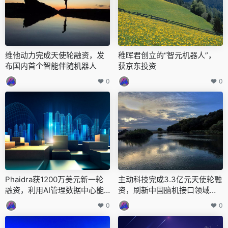
维他动力完成天使轮融资，发
稚晖君创立的“智元机器人”，
布国内首个智能伴随机器人
获京东投资
0
0
Phaidra获1200万美元新一轮
主动科技完成3.3亿元天使轮融
融资，利用AI管理数据中心能
资，刷新中国脑机接口领域天
源消耗
使轮纪录
0
0