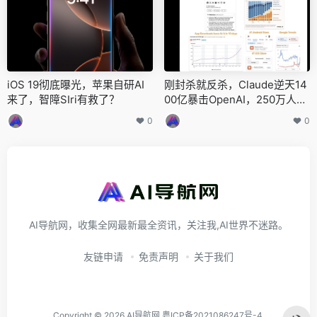
iOS 19彻底曝光，苹果自研AI
刚封杀就反杀，Claude逆天14
来了，智障SIri有救了？
00亿暴击OpenAI，250万人抛
弃ChatGPT
0
0
AI导航网，收集全网最新最全资讯，关注我,AI世界不迷路。
友链申请
免责声明
关于我们
Copyright © 2026
AI导航网
粤ICP备2021086247号-4