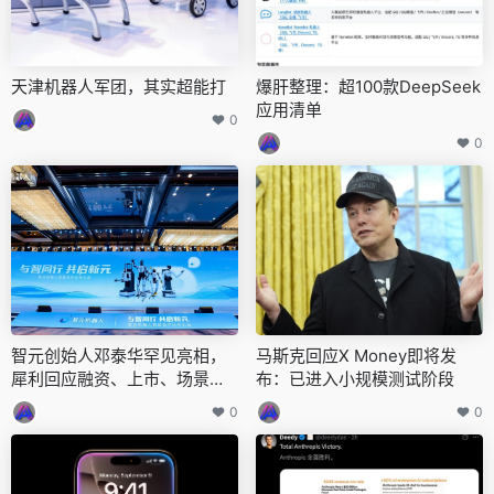
天津机器人军团，其实超能打
爆肝整理：超100款DeepSeek
应用清单
0
0
智元创始人邓泰华罕见亮相，
马斯克回应X Money即将发
犀利回应融资、上市、场景落
布：已进入小规模测试阶段
地等质疑
0
0