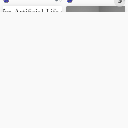
0
0
MIT、OpenAI等震撼力作：AI
OpenAI去年收入超200亿美
首次自主发现人工生命，人类
元，首款硬件设备将于今年下
窥见上帝造物
半年推出
0
0
AI导航网，收集全网最新最全资讯，关注我,AI世界不迷路。
友链申请
免责声明
关于我们