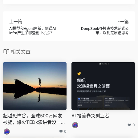
上一篇
下一篇
AI模型和Agent创新，倒逼AI
DeepSeek多模态技术范式公
Infra产生了哪些创业机会？
布，以视觉原语思考
相关文章
超越恐怖谷，全球500万网友
AI 投流卷哭创业者
被骗，爆火TEDx演讲者没一个
0
是真人？
0