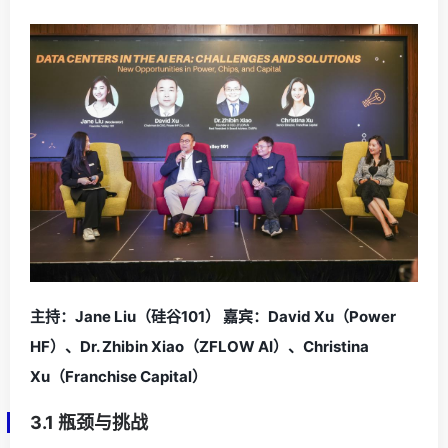
主持：Jane Liu（硅谷101） 嘉宾：David Xu（Power
HF）、Dr. Zhibin Xiao（ZFLOW AI）、Christina
Xu（Franchise Capital）
3.1 瓶颈与挑战