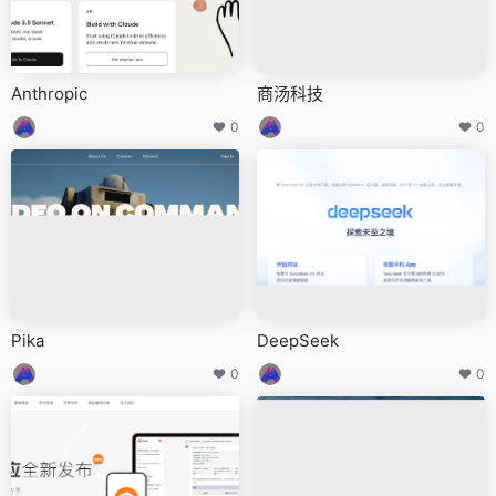
Anthropic
商汤科技
0
0
Pika
DeepSeek
0
0