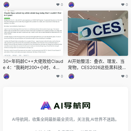
0
0
30+年码龄C++大佬败给Claud
AI开始整活：叠衣、理发、当
e 4：“我耗时200+小时、4年
宠物，CES2026这些黑科技硬
未解的Bug，它仅用几小时就
件太野了
0
0
修复了！”
AI导航网，收集全网最新最全资讯，关注我,AI世界不迷路。