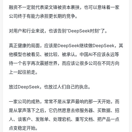
融资不一定就代表梁文锋被资本裹挟，也可以意味着一家
公司终于有能力承担更长期的竞争。
对用户和行业来说，也该告别“DeepSeek时刻”了。
真正健康的局面，应该是DeepSeek继续做DeepSeek，其
他模型也被看见、被比较、被承认。中国AI不应该永远等
待一个名字再次震撼世界，而应该让很多公司在不同方向
上一起往前走。
放过DeepSeek，也放过人们自己的执念。
一家公司的成熟，常常不是从掌声最响的那一天开始，而
是从掌声落下之后，它仍然愿意去修服务器、买数据、招
人、谈客户、发账单、处理宕机、重写文档、把产品一点
点变稳定开始。