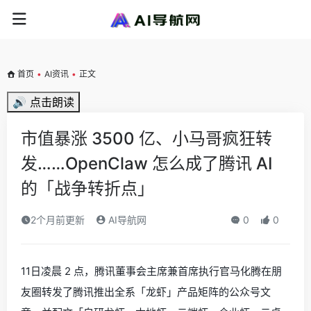
首页
•
AI资讯
•
正文
🔊 点击朗读
市值暴涨 3500 亿、小马哥疯狂转
发……OpenClaw 怎么成了腾讯 AI
的「战争转折点」
2个月前更新
AI导航网
0
0
11日凌晨 2 点，腾讯董事会主席兼首席执行官马化腾在朋
友圈转发了腾讯推出全系「龙虾」产品矩阵的公众号文