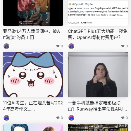
亚马逊1.4万人裁员潮中，被A
ChatGPT Plus五大功能一夜免
I“淘汰”的员工们
费，OpenAI背刺付费用户？
0
0
11位AI考生，正在埋头苦写202
一部手机就能搞定电影级动
4年高考作文……
画？Runway推出革命性AI视频
生成工具
0
0