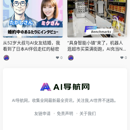
从52岁大叔与AI女友结婚，我
“具身智能小镇”来了，机器人
看到了日本AI伴侣走红的秘密
逛超市买菜满街跑，AI充当NP
C，来自上海AI Lab
0
0
AI导航网，收集全网最新最全资讯，关注我,AI世界不迷路。
友链申请
免责声明
关于我们