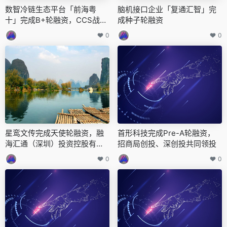
数智冷链生态平台「前海粤
脑机接口企业「复通汇智」完
十」完成B+轮融资，CCS战略
成种子轮融资
领投
0
0
星鸾文传完成天使轮融资，融
首形科技完成Pre-A轮融资，
海汇通（深圳）投资控股有限
招商局创投、深创投共同领投
公司领投
0
0