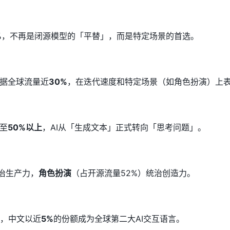
%
，不再是闭源模型的「平替」，而是特定场景的首选。
据全球流量近
30%
，在迭代速度和特定场景（如角色扮演）上
至
50%以上
，AI从「生成文本」正式转向「思考问题」。
统治生产力，
角色扮演
（占开源流量52%）统治创造力。
，中文以近
5%
的份额成为全球第二大AI交互语言。