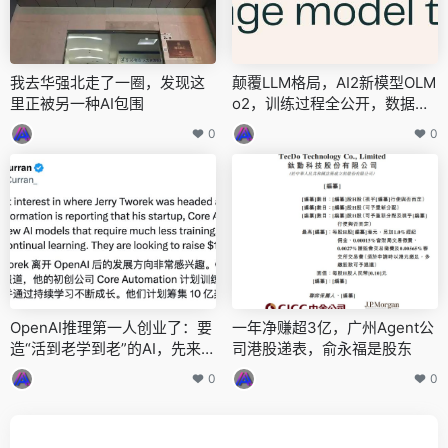
我去华强北走了一圈，发现这
颠覆LLM格局，AI2新模型OLM
里正被另一种AI包围
o2，训练过程全公开，数据架
构双升级
0
0
OpenAI推理第一人创业了：要
一年净赚超3亿，广州Agent公
造“活到老学到老”的AI，先来融
司港股递表，俞永福是股东
它70个亿
0
0