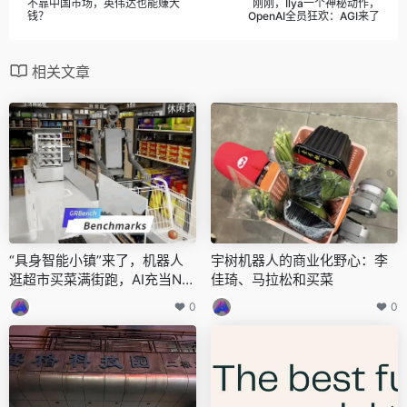
不靠中国市场，英伟达也能赚大
刚刚，Ilya一个神秘动作，
钱？
OpenAI全员狂欢：AGI来了
相关文章
“具身智能小镇”来了，机器人
宇树机器人的商业化野心：李
逛超市买菜满街跑，AI充当NP
佳琦、马拉松和买菜
C，来自上海AI Lab
0
0